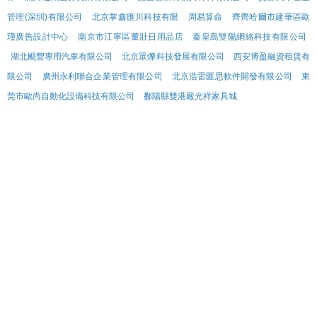
管理(深圳)有限公司
北京掌鑫匯川科技有限
周易算命
齊齊哈爾市建華區歐
瑾廣告設計中心
南京市江寧區董壯日用品店
秦皇島雙陽網絡科技有限公司
湖北颶豐專用汽車有限公司
北京眾爍科技發展有限公司
西安博盈融資租賃有
限公司
廣州永利聯合企業管理有限公司
北京浩雷匯思軟件開發有限公司
東
莞市歐尚自動化設備科技有限公司
鄱陽縣雙港嚴光祥家具城