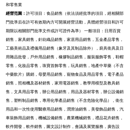
和零售業
經營范圍：
許可項目：食品銷售（依法須經批準的項目，經相關部
門批準后在許可有效期內方可開展經營活動，具體經營項目和許可
期限以相關部門批準文件或許可證件為準） 一般項目：日用百貨
銷售，家具銷售，針紡織品銷售，家居用品銷售，五金產品零售，
工藝美術品及禮儀用品銷售（象牙及其制品除外），廚具衛具及日
用雜品批發，戶外用品銷售，橡膠制品銷售，服裝服飾零售，鞋帽
零售，化妝品零售，珠寶首飾零售，玩具銷售，地產中草藥（不含
中藥飲片）購銷，母嬰用品銷售，寵物食品及用品零售，電子產品
銷售，照相機及器材銷售，家用電器銷售，教學用模型及教具銷
售，文具用品零售，辦公用品銷售，用品及器材零售，辦公設備銷
售，塑料制品銷售，專用化學產品銷售（不含危險化學品），衛生
用品和一次性使用醫療用品銷售，潤滑油銷售，美發飾品銷售，汽
車裝飾用品銷售，機械設備銷售，農業機械銷售，禮品花卉銷售，
軟件開發，軟件銷售，圖文設計制作，會議及展覽服務，廣告設