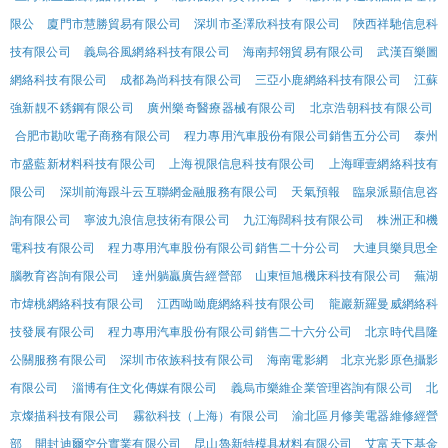
限公
廈門市慧勝貿易有限公司
深圳市圣澤欣科技有限公司
陜西祥馳信息科
技有限公司
義烏谷風網絡科技有限公司
海南邦翎貿易有限公司
武漢百樂圖
網絡科技有限公司
成都為尚科技有限公司
三亞小鹿網絡科技有限公司
江蘇
強新靚不銹鋼有限公司
廣州樂奇醫療器械有限公司
北京浩朝科技有限公司
合肥市勘吹電子商務有限公司
程力專用汽車股份有限公司銷售五分公司
泰州
市盛藍新材料科技有限公司
上海視限信息科技有限公司
上海暉壹網絡科技有
限公司
深圳前海跟斗云互聯網金融服務有限公司
天氣預報
臨泉派顯信息咨
詢有限公司
寧波九浪信息技術有限公司
九江海闊科技有限公司
株洲正和機
電科技有限公司
程力專用汽車股份有限公司銷售二十分公司
大連貝樂貝思全
腦教育咨詢有限公司
達州躺贏廣告經營部
山東恒旭機床科技有限公司
蕪湖
市煒桃網絡科技有限公司
江西呦呦鹿網絡科技有限公司
龍巖新羅曼威網絡科
技發展有限公司
程力專用汽車股份有限公司銷售二十六分公司
北京時代昌隆
公關服務有限公司
深圳市依族科技有限公司
海南電影網
北京光影原色攝影
有限公司
淄博有住文化傳媒有限公司
義烏市樂維企業管理咨詢有限公司
北
京燦描科技有限公司
霧欲科技（上海）有限公司
渝北區月修美電器維修經營
部
開封迪爾空分實業有限公司
昆山魯新特模具材料有限公司
艾富天下基金