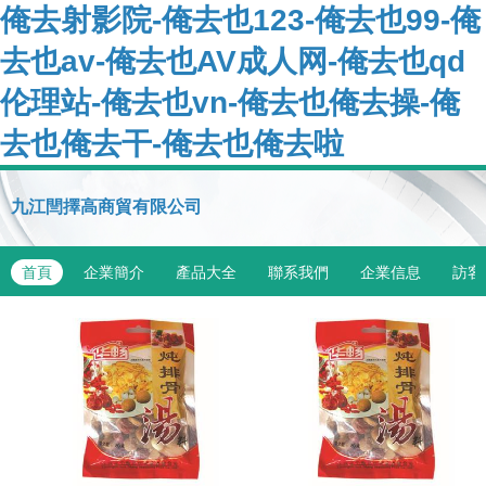
俺去射影院-俺去也123-俺去也99-俺
去也av-俺去也AV成人网-俺去也qd
伦理站-俺去也vn-俺去也俺去操-俺
去也俺去干-俺去也俺去啦
九江閆擇高商貿有限公司
首頁
企業簡介
產品大全
聯系我們
企業信息
訪客