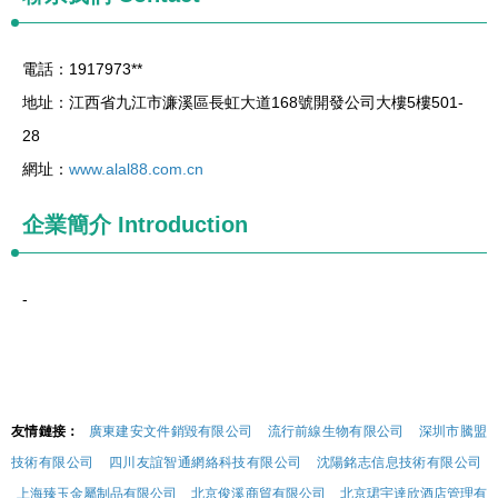
電話：1917973**
地址：江西省九江市濂溪區長虹大道168號開發公司大樓5樓501-
28
網址：
www.alal88.com.cn
企業簡介
Introduction
-
友情鏈接：
廣東建安文件銷毀有限公司
流行前線生物有限公司
深圳市騰盟
技術有限公司
四川友誼智通網絡科技有限公司
沈陽銘志信息技術有限公司
上海臻玉金屬制品有限公司
北京俊溪商貿有限公司
北京珺宇達欣酒店管理有