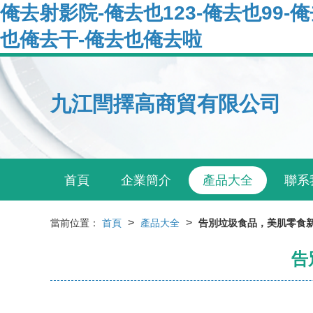
俺去射影院-俺去也123-俺去也99-
也俺去干-俺去也俺去啦
九江閆擇高商貿有限公司
首頁
企業簡介
產品大全
聯系
>
>
當前位置：
首頁
產品大全
告別垃圾食品，美肌零食新
告