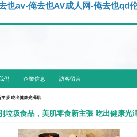
俺去也av-俺去也AV成人网-俺去也qd
我們
企業信息
訪客留言
主張 吃出健康光澤肌
別垃圾食品，美肌零食新主張 吃出健康光