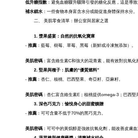
低升糖指數
：避免血糖驟升驟降引發的糖化反應，這是導致
補水鎖水
：一些食物本身富含水分或能促進身體保持水分。
二、 美肌零食清單：辦公室與居家之選
1. 漿果盛宴：自然的抗氧化寶庫
-
推薦
：藍莓、樹莓、草莓、黑莓（新鮮或冷凍無添加）。
美肌密碼
：富含維生素C和強大的花青素，能有效對抗氧化
2. 堅果與種子：肌膚的“優質燃料”
-
推薦
：杏仁、核桃、巴西堅果、奇亞籽、亞麻籽。
美肌密碼
：杏仁富含維生素E；核桃提供omega-3；巴
3. 深色巧克力：愉悅身心的甜蜜饋贈
-
推薦
：可可含量不低于70%的黑巧克力。
美肌密碼
：可可中的黃烷醇是強效抗氧化劑，能改善皮膚血
4. 蔬菜棒與健康蘸醬：清爽補水組合