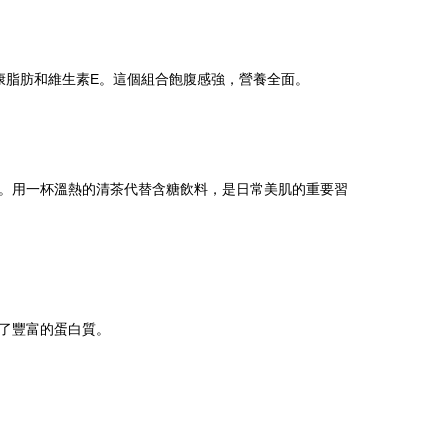
康脂肪和維生素E。這個組合飽腹感強，營養全面。
。用一杯溫熱的清茶代替含糖飲料，是日常美肌的重要習
了豐富的蛋白質。