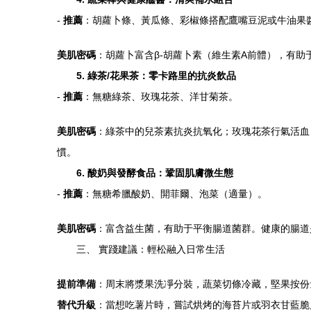
-
推薦
：胡蘿卜條、黃瓜條、彩椒條搭配鷹嘴豆泥或牛油果
美肌密碼
：胡蘿卜富含β-胡蘿卜素（維生素A前體），有
5. 綠茶/花果茶：零卡路里的抗炎飲品
-
推薦
：無糖綠茶、玫瑰花茶、洋甘菊茶。
美肌密碼
：綠茶中的兒茶素抗炎抗氧化；玫瑰花茶行氣活血
慣。
6. 酸奶與發酵食品：鞏固肌膚微生態
-
推薦
：無糖希臘酸奶、開菲爾、泡菜（適量）。
美肌密碼
：富含益生菌，有助于平衡腸道菌群。健康的腸道
三、 實踐建議：輕松融入日常生活
提前準備
：周末將漿果洗凈分裝，蔬菜切條冷藏，堅果按份
替代升級
：當想吃薯片時，嘗試烘烤的海苔片或羽衣甘藍脆