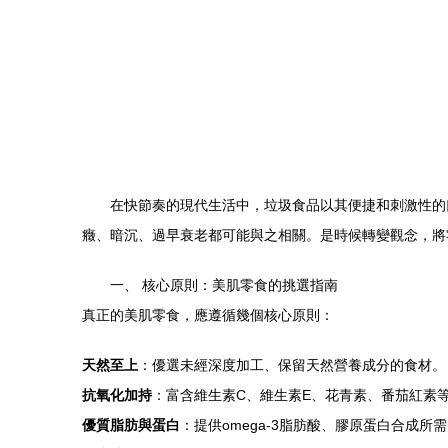
在快節奏的現代生活中，垃圾食品以其便捷和刺激性的
癥、暗沉、過早衰老都可能與之相關。是時候轉變觀念，將零
一、 核心原則：美肌零食的挑選指南
真正的美肌零食，應遵循幾個核心原則：
天然至上
：優選未經深度加工、保留天然營養成分的食材。
抗氧化加持
：富含維生素C、維生素E、花青素、番茄紅素
優質脂肪與蛋白
：提供omega-3脂肪酸、膠原蛋白合成