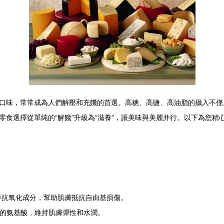
口味，常常成為人們解壓和充饑的首選。高糖、高鹽、高油脂的攝入不僅
食選擇從單純的“解饞”升級為“滋養”，讓美味與美麗并行。以下為您精
等抗氧化成分，幫助肌膚抵抗自由基損傷。
所需的氨基酸，維持肌膚彈性和水潤。