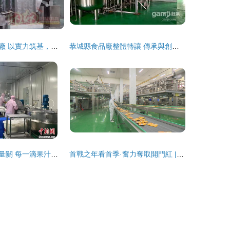
石獅市玉湖食品廠 以實力筑基，做大做強食品產業規模
恭城縣食品廠整體轉讓 傳承與創新的良機
今夏鮮友嚴守質量關 每一滴果汁的背后
首戰之年看首季·奮力奪取開門紅 | 遼寧新材料產業經濟開發區跑好開局“第一棒”食品