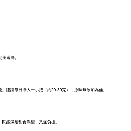
完美選擇。
酸。建議每日攝入一小把（約20-30克），原味無添加為佳。
，既能滿足甜食渴望，又無負擔。