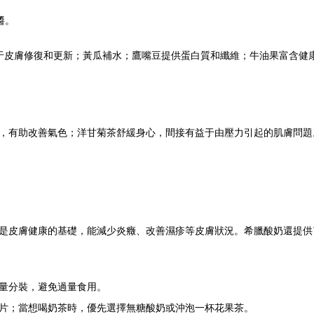
醬。
助于皮膚修復和更新；黃瓜補水；鷹嘴豆提供蛋白質和纖維；牛油果富含健
，有助改善氣色；洋甘菊茶舒緩身心，間接有益于由壓力引起的肌膚問題
是皮膚健康的基礎，能減少炎癥、改善濕疹等皮膚狀況。希臘酸奶還提供
量分裝，避免過量食用。
片；當想喝奶茶時，優先選擇無糖酸奶或沖泡一杯花果茶。