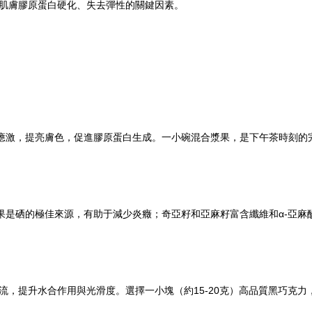
肌膚膠原蛋白硬化、失去彈性的關鍵因素。
應激，提亮膚色，促進膠原蛋白生成。一小碗混合漿果，是下午茶時刻的
西堅果是硒的極佳來源，有助于減少炎癥；奇亞籽和亞麻籽富含纖維和α-亞麻
流，提升水合作用與光滑度。選擇一小塊（約15-20克）高品質黑巧克力