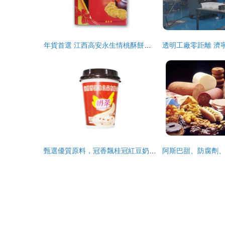
年貨首選 江西高安永生情桃酥餅，傳遞家鄉味道的禮品佳選
甄選優質原料，冠香飄桂冠紅豆奶茶單品創新戰