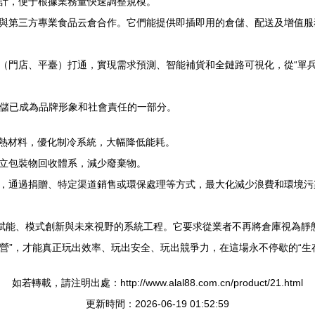
計，便于根據業務量快速調整規模。
與第三方專業食品云倉合作。它們能提供即插即用的倉儲、配送及增值服
（門店、平臺）打通，實現需求預測、智能補貨和全鏈路可視化，從“單兵作
倉儲已成為品牌形象和社會責任的一部分。
隔熱材料，優化制冷系統，大幅降低能耗。
立包裝物回收體系，減少廢棄物。
，通過捐贈、特定渠道銷售或環保處理等方式，最大化減少浪費和環境污
術賦能、模式創新與未來視野的系統工程。它要求從業者不再將倉庫視為靜
運營”，才能真正玩出效率、玩出安全、玩出競爭力，在這場永不停歇的“生
如若轉載，請注明出處：http://www.alal88.com.cn/product/21.html
更新時間：2026-06-19 01:52:59