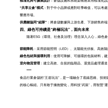
模塊化與可擴展設計
：倉儲設施和系統架構應采用模塊化設
“共享云倉”模式
：對于中小品牌或應對旺季峰值，可以考慮
響應市場。
供應鏈協同“組隊”
：將倉儲數據與上游生產、下游銷售終端
四、綠色可持續是“終極玩法”，面向未來
隨著ESG（環境、社會及治理）理念深入人心，綠色
節能降耗
：采用節能照明（LED）、太陽能光伏板、高效
綠色包材與循環利用
：使用可降解、可循環的包裝材料，建
逆向物流管理
：建立高效、合規的臨期品、退貨品處理通道
****
食品行業倉儲的“王道玩法”，是一場融合了底線思維、技
的核心樞紐。只有敢于擁抱變化，用科技“武裝”，用智慧“