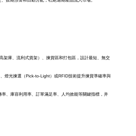
鎖定、效期預警和自動分配，杜絕過期產品流入市場。
如高架庫、流利式貨架）、揀貨區和打包區，設計最短、無交
選（Pick-to-Light）或RFID技術提升揀貨準確率與
轉率、庫容利用率、訂單滿足率、人均效能等關鍵指標，并