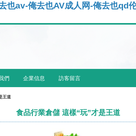
俺去也av-俺去也AV成人网-俺去也qd
我們
企業信息
訪客留言
是王道
食品行業倉儲 這樣“玩”才是王道