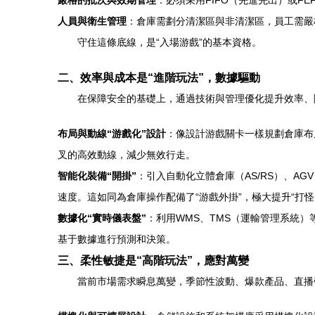
嚴格的批次與效期管理
：必須采用FIFO（先進先出）或
人員與衛生管理
：倉庫需劃分清潔區與非清潔區，員工需嚴
守住這條底線，是“入場游戲”的基本資格。
二、效率與成本是“進階玩法”，數據驅動
在保障安全的基礎上，通過技術與管理優化提升效率、
布局與動線“游戲化”設計
：像設計游戲關卡一樣規劃倉庫布
叉的高效動線，減少無效行走。
智能化裝備“開掛”
：引入自動化立體倉庫（AS/RS）、AGV
速度。這如同為倉庫操作配備了“游戲外掛”，極大提升“打怪
數據化“實時儀表盤”
：利用WMS、TMS（運輸管理系統
基于數據進行預測和決策。
三、柔性敏捷是“高階玩法”，應對萬變
當前市場需求瞬息萬變，季節性波動、爆款產品、直播