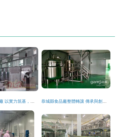
石獅市玉湖食品廠 以實力筑基，做大做強食品產業規模
恭城縣食品廠整體轉讓 傳承與創新的良機