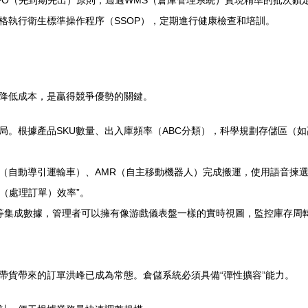
FEFO（先到期先出）原則，通過WMS（倉庫管理系統）實現精準的批次
格執行衛生標準操作程序（SSOP），定期進行健康檢查和培訓。
降低成本，是贏得競爭優勢的關鍵。
局。根據產品SKU數量、出入庫頻率（ABC分類），科學規劃存儲區（
（自動導引運輸車）、AMR（自主移動機器人）完成搬運，使用語音揀選、燈光揀
（處理訂單）效率”。
）等集成數據，管理者可以擁有像游戲儀表盤一樣的實時視圖，監控庫存周
帶貨帶來的訂單洪峰已成為常態。倉儲系統必須具備“彈性擴容”能力。