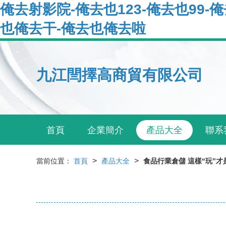
俺去射影院-俺去也123-俺去也99-
也俺去干-俺去也俺去啦
九江閆擇高商貿有限公司
首頁
企業簡介
產品大全
聯系
>
>
當前位置：
首頁
產品大全
食品行業倉儲 這樣“玩”才