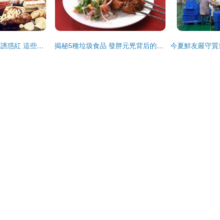
阿斯巴甜、防腐劑、誘惑紅 這些食品添加劑到底有沒有害？
揭秘5種垃圾食品 發胖元兇背后的食品安全隱患