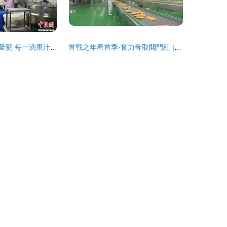
今夏鮮友嚴守質量關 每一滴果汁的背后
首戰之年看首季·奮力奪取開門紅 | 遼寧新材料產業經濟開發區跑好開局“第一棒”食品